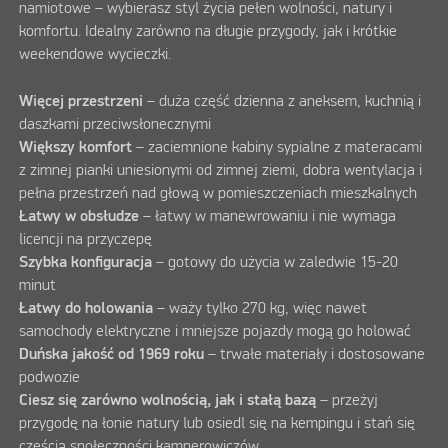
namiotowe – wybierasz styl życia pełen wolności, natury i
komfortu. Idealny zarówno na długie przygody, jak i krótkie
weekendowe wycieczki.
Więcej przestrzeni
– duża część dzienna z aneksem, kuchnią i
daszkami przeciwsłonecznymi
Większy komfort
– zaciemnione kabiny sypialne z materacami
z zimnej pianki uniesionymi od zimnej ziemi, dobra wentylacja i
pełna przestrzeń nad głową w pomieszczeniach mieszkalnych
Łatwy w obsłudze
– łatwy w manewrowaniu i nie wymaga
licencji na przyczepę
Szybka konfiguracja
– gotowy do użycia w zaledwie 15-20
minut
Łatwy do holowania
– waży tylko 270 kg, więc nawet
samochody elektryczne i mniejsze pojazdy mogą go holować
Duńska jakość od 1969 roku
– trwałe materiały i dostosowane
podwozie
Ciesz się zarówno wolnością, jak i stałą bazą
– przeżyj
przygodę na łonie natury lub osiedl się na kempingu i stań się
częścią społeczności kamperowiczów.