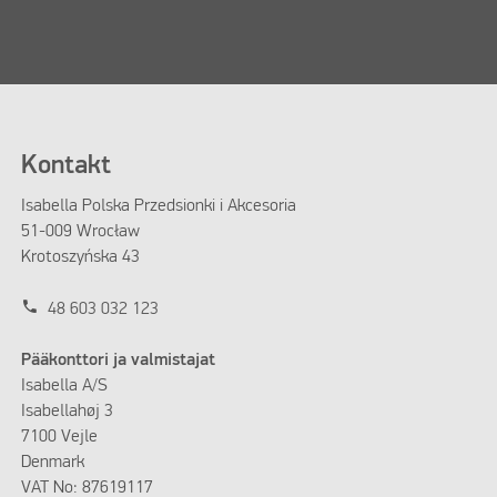
Kontakt
Isabella Polska Przedsionki i Akcesoria
51-009 Wrocław
Krotoszyńska 43
phone
48 603 032 123
Pääkonttori ja valmistajat
Isabella A/S
Isabellahøj 3
7100 Vejle
Denmark
VAT No: 87619117