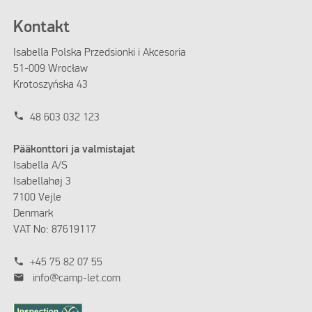
Kontakt
Isabella Polska Przedsionki i Akcesoria
51-009 Wrocław
Krotoszyńska 43
phone
48 603 032 123
Pääkonttori ja valmistajat
Isabella A/S
Isabellahøj 3
7100 Vejle
Denmark
VAT No: 87619117
phone
+45 75 82 07 55
mail
info@camp-let.com