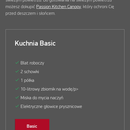
świeżym powietrzu. Do gotowania na świeżym powietrzu
możesz dokupić
Passion Kitchen Canopy
, który ochroni Cię
przed deszczem i słońcem.
Kuchnia Basic
check
Blat roboczy
check
2 schowki
check
1 półka
check
10-litrowy zbiornik na wodę/p>
check
Miska do mycia naczyń
check
Elektryczne głowice prysznicowe
Basic