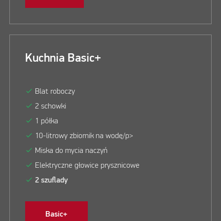
Kuchnia Basic+
check
Blat roboczy
check
2 schowki
check
1 półka
check
10-litrowy zbiornik na wodę/p>
check
Miska do mycia naczyń
check
Elektryczne głowice prysznicowe
check
2 szuflady
Basic+