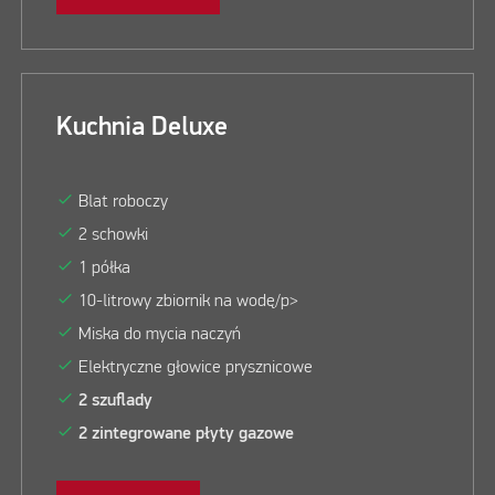
Kuchnia Deluxe
check
Blat roboczy
check
2 schowki
check
1 półka
check
10-litrowy zbiornik na wodę/p>
check
Miska do mycia naczyń
check
Elektryczne głowice prysznicowe
check
2 szuflady
check
2 zintegrowane płyty gazowe