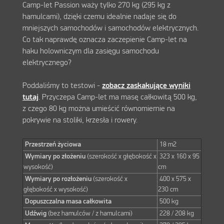
Camp-let Passion waży tylko 270 kg (295 kg z
hamulcami), dzięki czemu idealnie nadaje się do
mniejszych samochodów i samochodów elektrycznych.
Co tak naprawdę oznacza zaczepienie Camp-let na
haku holowniczym dla zasięgu samochodu
elektrycznego?
Poddaliśmy to testowi -
zobacz zaskakujące wyniki
tutaj
. Przyczepa Camp-let ma masę całkowitą 500 kg,
z czego 80 kg można umieścić równomiernie na
pokrywie na stoliki, krzesła i rowery.
Przestrzeń życiowa
18 m2
Wymiary po złożeniu
(szerokość x głębokość x
323 x 160 x 95
wysokość)
cm
Wymiary po rozłożeniu
(szerokość x
400 x 575 x
głębokość x wysokość)
230 cm
Dopuszczalna masa całkowita
500 kg
Udźwig
(bez hamulców / z hamulcami)
228 / 208 kg