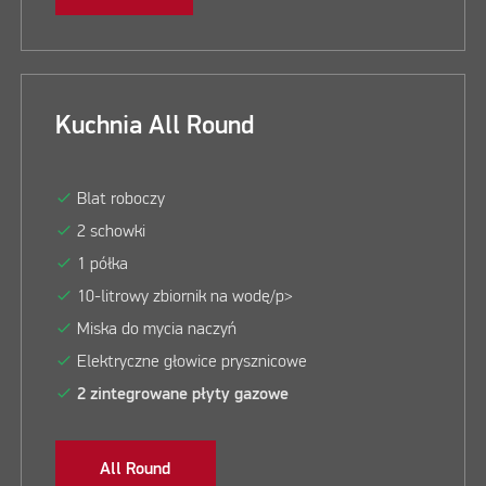
Kuchnia All Round
check
Blat roboczy
check
2 schowki
check
1 półka
check
10-litrowy zbiornik na wodę/p>
check
Miska do mycia naczyń
check
Elektryczne głowice prysznicowe
check
2 zintegrowane płyty gazowe
All Round