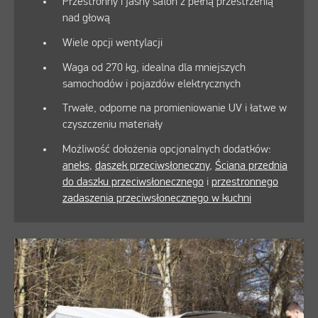
Przestronny i jasny salon z pełną przestrzenią
nad głową
Wiele opcji wentylacji
Waga od 270 kg, idealna dla mniejszych
samochodów i pojazdów elektrycznych
Trwałe, odporne na promieniowanie UV i łatwe w
czyszczeniu materiały
Możliwość dołożenia opcjonalnych dodatków:
aneks
,
daszek przeciwsłoneczny
,
Ściana przednia
do daszku przeciwsłonecznego
i
przestronnego
zadaszenia przeciwsłonecznego w kuchni