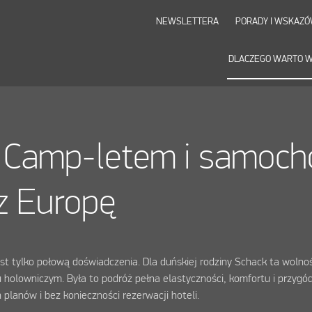
NEWSLETTERA
PORADY I WSKAZÓ
DLACZEGO WARTO W
z Camp-letem i samoc
z Europę
t tylko połową doświadczenia. Dla duńskiej rodziny Schack ta wolnoś
 holowniczym. Była to podróż pełna elastyczności, komfortu i przygód
lanów i bez konieczności rezerwacji hoteli.