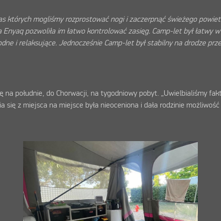
zas których mogliśmy rozprostować nogi i zaczerpnąć świeżego powiet
 Enyaq pozwoliła im łatwo kontrolować zasięg. Camp-let był łatwy w 
ne i relaksujące. Jednocześnie Camp-let był stabilny na drodze prze
ę na południe, do Chorwacji, na tygodniowy pobyt. „Uwielbialiśmy fak
się z miejsca na miejsce była nieoceniona i dała rodzinie możliwość