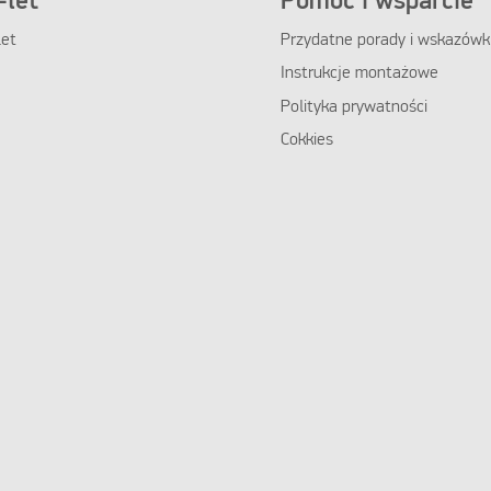
let
Pomoc i wsparcie
et
Przydatne porady i wskazówk
Instrukcje montażowe
Polityka prywatności
Cokkies