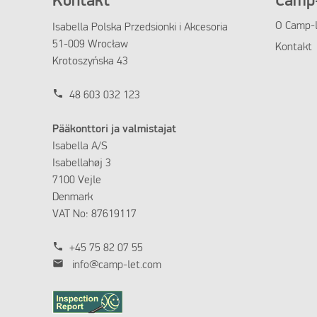
Kontakt
Camp-
O Camp-l
Isabella Polska Przedsionki i Akcesoria
51-009 Wrocław
Kontakt
Krotoszyńska 43
phone
48 603 032 123
Pääkonttori ja valmistajat
Isabella A/S
Isabellahøj 3
7100 Vejle
Denmark
VAT No: 87619117
phone
+45 75 82 07 55
mail
info@camp-let.com