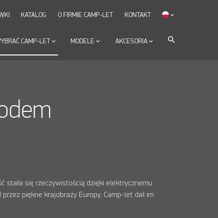
WKI
KATALOG
O FIRMIE CAMP-LET
KONTAKT
keyboard_arrow_down
search
YBRAĆ CAMP-LET
keyboard_arrow_down
MODELE
keyboard_arrow_down
AKCESORIA
keyboard_arrow_down
hodem
ć stała się rzeczywistością dzięki elektrycznemu
 przez piękne krajobrazy Europy. Camp-let dał im