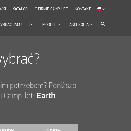
WKI
KATALOG
O FIRMIE CAMP-LET
KONTAKT
keyboard_arrow_down
search
YBRAĆ CAMP-LET
keyboard_arrow_down
MODELE
keyboard_arrow_down
AKCESORIA
keyboard_arrow_down
wybrać?
oim potrzebom? Poniższa
mi Camp-let:
Earth
,
ASSION
NORTH