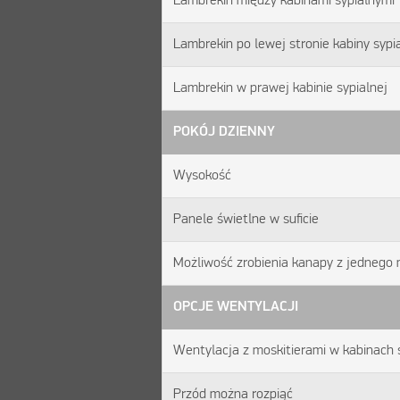
Lambrekin między kabinami sypialnymi
Lambrekin po lewej stronie kabiny sypi
Lambrekin w prawej kabinie sypialnej
POKÓJ DZIENNY
Wysokość
Panele świetlne w suficie
Możliwość zrobienia kanapy z jednego
OPCJE WENTYLACJI
Wentylacja z moskitierami w kabinach 
Przód można rozpiąć