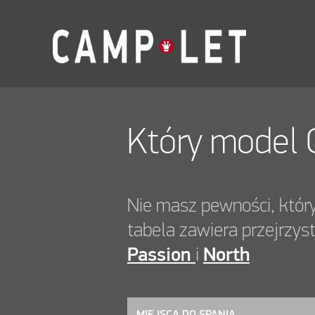
Który model 
Nie masz pewności, któr
tabela zawiera przejrzy
Passion
i
North
MIEJSCA DO SPANIA