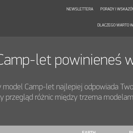
NEWSLETTERA
PORADY I WSKAZÓ
DLACZEGO WARTO W
Camp-let powinieneś 
y model Camp-let najlepiej odpowiada Tw
sty przegląd różnic między trzema modela
EARTH
P