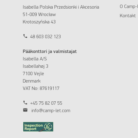
O Camp-l
Isabella Polska Przedsionki i Akcesoria
51-009 Wrocław
Kontakt
Krotoszyńska 43
phone
48 603 032 123
Pääkonttori ja valmistajat
Isabella A/S
Isabellahøj 3
7100 Vejle
Denmark
VAT No: 87619117
phone
+45 75 82 07 55
mail
info@camp-let.com