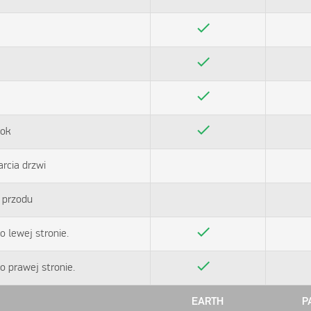
check
check
check
check
bok
rcia drzwi
 przodu
check
 lewej stronie.
check
 prawej stronie.
EARTH
P