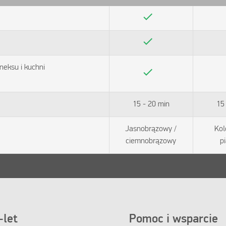
check
check
neksu i kuchni
check
15 - 20 min
15
Jasnobrązowy /
Kol
ciemnobrązowy
p
let
Pomoc i wsparcie