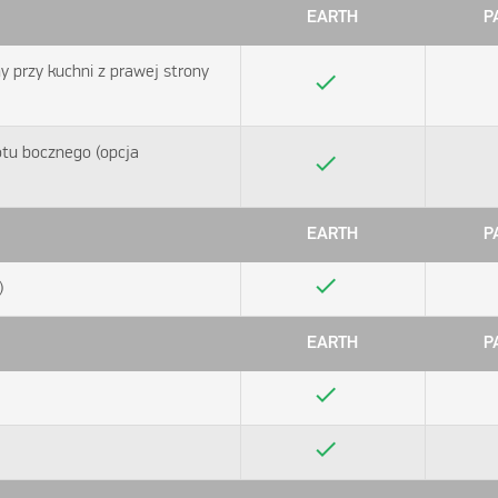
EARTH
P
 przy kuchni z prawej strony
check
otu bocznego (opcja
check
EARTH
P
check
)
EARTH
P
check
check