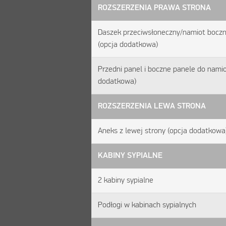
ROZSZERZENIA PRAWA STRONA
Daszek przeciwsłoneczny/namiot boczny
(opcja dodatkowa)
Przedni panel i boczne panele do nami
dodatkowa)
ROZSZERZENIA LEWA STRONA
Aneks z lewej strony (opcja dodatkowa
KABINY SYPIALNE
2 kabiny sypialne
Podłogi w kabinach sypialnych