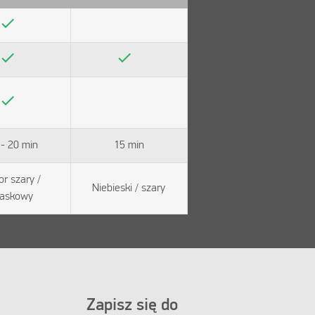
check
check
check
check
 - 20 min
15 min
or szary /
Niebieski / szary
iaskowy
Zapisz się do