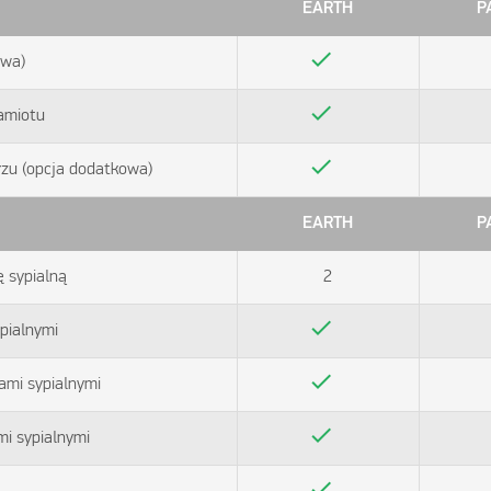
EARTH
P
check
owa)
check
amiotu
check
zu (opcja dodatkowa)
EARTH
P
 sypialną
2
check
pialnymi
check
ami sypialnymi
check
i sypialnymi
check