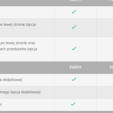
check
o lewej stronie (opcja
check
po lewej stronie oraz
check
ach przedsionka (opcja
EARTH
P
check
ja dodatkowa)
cznego (opcja dodatkowa)
check
)