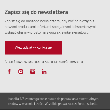
Zapisz się do newslettera
Zapisz się do naszego newslettera, aby być na bieżąco z
nowymi produktami, ofertami specjalnymi i ekspertowymi
wskazówkami – prosto na swoją skrzynkę e-mailową.
Weź udział w konkursie
ŚLEDŹ NAS W MEDIACH SPOŁECZNOŚCIOWYCH
Isabella A/S zastrzega sobie prawo do poprawiania ewentualnych
błędów w wycenie i treści. Wszelkie prawa zastrzeżone. Isabella.