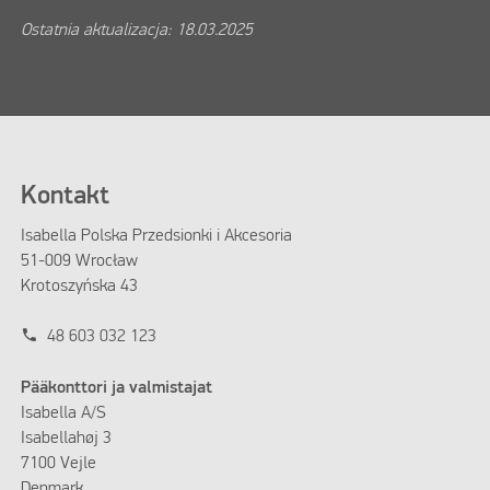
Ostatnia aktualizacja: 18.03.2025
Kontakt
Isabella Polska Przedsionki i Akcesoria
51-009 Wrocław
Krotoszyńska 43
phone
48 603 032 123
Pääkonttori ja valmistajat
Isabella A/S
Isabellahøj 3
7100 Vejle
Denmark