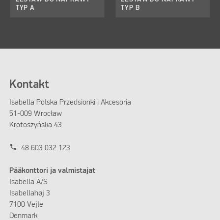
TYP A
TYP B
Kontakt
Isabella Polska Przedsionki i Akcesoria
51-009 Wrocław
Krotoszyńska 43
phone
48 603 032 123
Pääkonttori ja valmistajat
Isabella A/S
Isabellahøj 3
7100 Vejle
Denmark