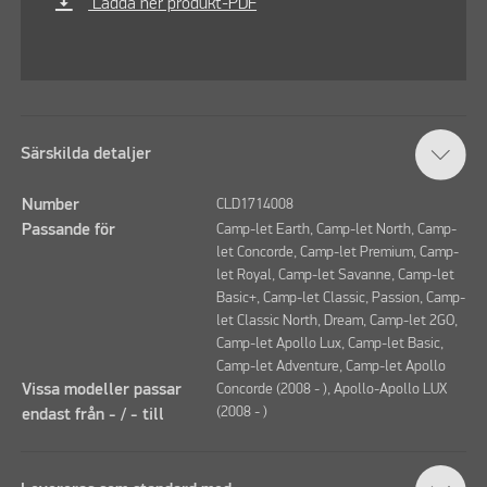
vertical_align_bottom
Ladda ner produkt-PDF
Särskilda detaljer
Number
CLD1714008
Passande för
Camp-let Earth, Camp-let North, Camp-
let Concorde, Camp-let Premium, Camp-
let Royal, Camp-let Savanne, Camp-let
Basic+, Camp-let Classic, Passion, Camp-
let Classic North, Dream, Camp-let 2GO,
Camp-let Apollo Lux, Camp-let Basic,
Camp-let Adventure, Camp-let Apollo
Vissa modeller passar
Concorde (2008 - ), Apollo-Apollo LUX
(2008 - )
endast från - / - till