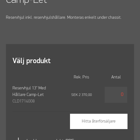
Reservhjul inkl. reservhjulshållare. Monteras enkelt under chassit.
Välj produkt
Rek. Pris
Antal
Reservhjul 13" Med
Hållare Camp-Let
SEK
2 370,00
CLD1714008
Hitta återförsäljare