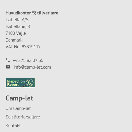
Huvudkontor & tillverkare
Isabella A/S
Isabellahøj 3
7100 Vejle
Denmark
VAT No: 87619117
phone
+45 75 82 07 55
mail
info@camp-let.com
Camp-let
Om
Camp-let
Sök återförsäljare
Kontakt