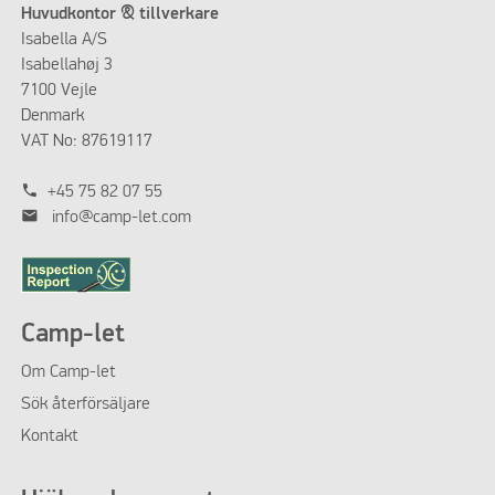
Huvudkontor & tillverkare
Isabella A/S
Isabellahøj 3
7100 Vejle
Denmark
VAT No: 87619117
phone
+45 75 82 07 55
mail
info@camp-let.com
Camp-let
Om
Camp-let
Sök återförsäljare
Kontakt