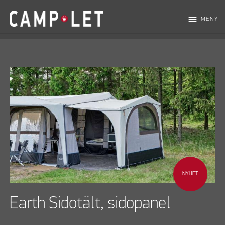
menu
MENY
NYHET
Earth Sidotält, sidopanel