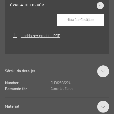
ÖVRIGA TILLBEHÖR
Hitta återförsäljare
vertical_align_bottom
Ladda ner produkt-PDF
Särskilda detaljer
Number
CLE82508224
Passande för
Camp-let Earth
Material