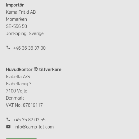
Importör
Kama Fritid AB
Momarken
SE-556 50
Jönköping, Sverige
phone
+46 36 35 37 00
Huvudkontor & tillverkare
Isabella A/S
Isabellahøj 3
7100 Vejle
Denmark
VAT No: 87619117
phone
+45 75 82 07 55
mail
info@camp-let.com