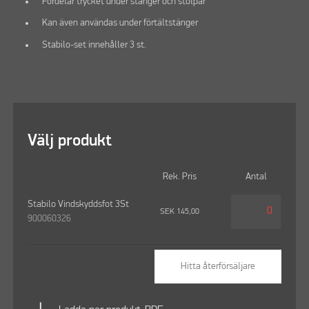
Fördelar trycket under stänger och stolpar
Kan även användas under förtältstänger
Stabilo-set innehåller 3 st.
Välj produkt
Rek. Pris
Antal
Stabilo Vindskyddsfot 3St
SEK
145,00
900060326
Hitta återförsäljare
vertical_align_bottom