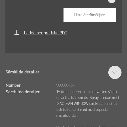
Hitta återförsäljare
vertical_align_bottom
Ladda ner produkt-PDF
Särskilda detaljer
Number
900060434
Särskilda detaljer
Tvätta fönstren med rent vatten så att
de är fria från smuts. Spraya sedan med
ISACLEAN WINDOW direkt på fönstret
och torka torrt med medföljande
microfiberduk.