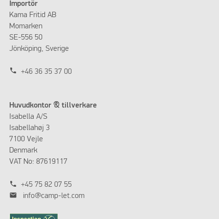
Importör
Kama Fritid AB
Momarken
SE-556 50
Jönköping, Sverige
phone
+46 36 35 37 00
Huvudkontor & tillverkare
Isabella A/S
Isabellahøj 3
7100 Vejle
Denmark
VAT No: 87619117
phone
+45 75 82 07 55
mail
info@camp-let.com