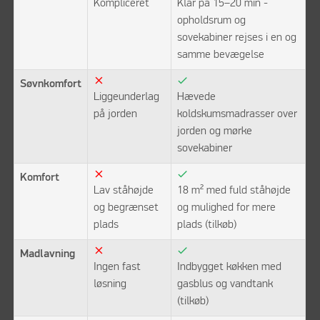
Kompliceret
Klar på 15–20 min -
opholdsrum og
sovekabiner rejses i en og
samme bevægelse
close
check
Søvnkomfort
Liggeunderlag
Hævede
på jorden
koldskumsmadrasser over
jorden og mørke
sovekabiner
close
check
Komfort
Lav ståhøjde
18 m² med fuld ståhøjde
og begrænset
og mulighed for mere
plads
plads (tilkøb)
close
check
Madlavning
Ingen fast
Indbygget køkken med
løsning
gasblus og vandtank
(tilkøb)