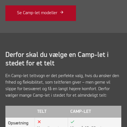
Se Camp-let modeller
Derfor skal du vælge en Camp-let i
stedet for et telt
En Camp-let teltvogn er det perfekte valg, hvis du ønsker den
frihed og fleksibilitet, som teltferien giver – men gerne vil
slippe for besværet og få en langt højere komfort. Derfor
vælger mange Camp-let i stedet for et almindeligt telt:
TELT
CAMP-LET
close
check
Opsætning