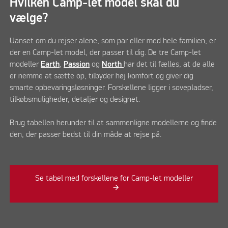
Hvilken Camp-let model skal du
vælge?
Uanset om du rejser alene, som par eller med hele familien, er
der en Camp-let model, der passer til dig. De tre Camp-let
modeller
Earth
,
Passion
og
North
har det til fælles, at de alle
er nemme at sætte op, tilbyder høj komfort og giver dig
smarte opbevaringsløsninger. Forskellene ligger i sovepladser,
tilkøbsmuligheder, detaljer og designet.
Brug tabellen herunder til at sammenligne modellerne og finde
den, der passer bedst til din måde at rejse på.
Se tabel med forskellene for Camp-let modeller