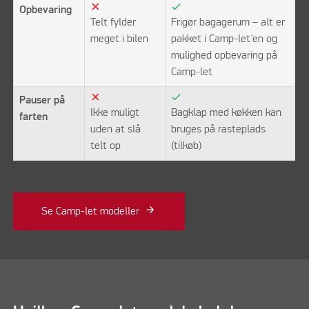
close
check
Opbevaring
Telt fylder
Frigør bagagerum – alt er
meget i bilen
pakket i Camp-let’en og
mulighed opbevaring på
Camp-let
close
check
Pauser på
Ikke muligt
Bagklap med køkken kan
farten
uden at slå
bruges på rasteplads
telt op
(tilkøb)
Se Camp-let modeller