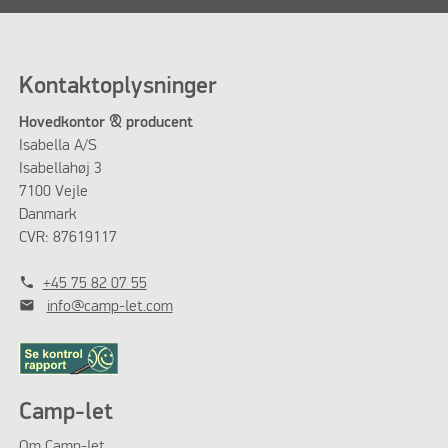
Kontaktoplysninger
Hovedkontor & producent
Isabella A/S
Isabellahøj 3
7100 Vejle
Danmark
CVR: 87619117
phone
+45 75 82 07 55
mail
info@camp-let.com
Camp-let
Om Camp-let