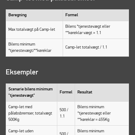
Beregning
Formel
Bilens *tjenestevægt eller
Max totalvægt på Camp-let
**køreklar vægt × 1.1
Bilens minimum
Camp-let totalvægt / 1.1
*tjenestevægt/**køreklar
Eksempler
Scenarie bilens minimum
Formel
Resultat
"tjenestevægt"
Camp-let med
Bilens minimum
500 /
påløbsbremser, totalvægt
*tjenestevægt eller
1.1
500Kg
**køreklar = 455Kg
Camp-let uden
Bilens minimum
500 /