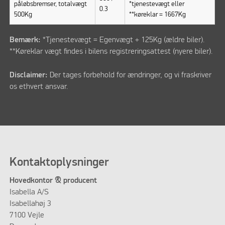
påløbsbremser, totalvægt
*tjenestevægt eller
0.3
500Kg
**køreklar = 1667Kg
Bemærk:
*Tjenestevægt = Egenvægt + 125Kg (ældre biler).
**Køreklar vægt findes i bilens registreringsattest (nyere biler).
Disclaimer:
Der tages forbehold for ændringer, og vi fraskriver
os ethvert ansvar.
Kontaktoplysninger
Hovedkontor & producent
Isabella A/S
Isabellahøj 3
7100 Vejle