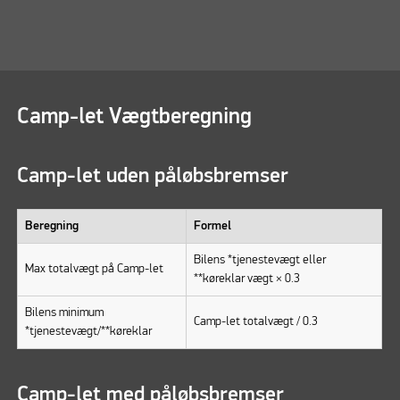
Camp-let Vægtberegning
Camp-let uden påløbsbremser
Beregning
Formel
Bilens *tjenestevægt eller
Max totalvægt på Camp-let
**køreklar vægt × 0.3
Bilens minimum
Camp-let totalvægt / 0.3
*tjenestevægt/**køreklar
Camp-let med påløbsbremser