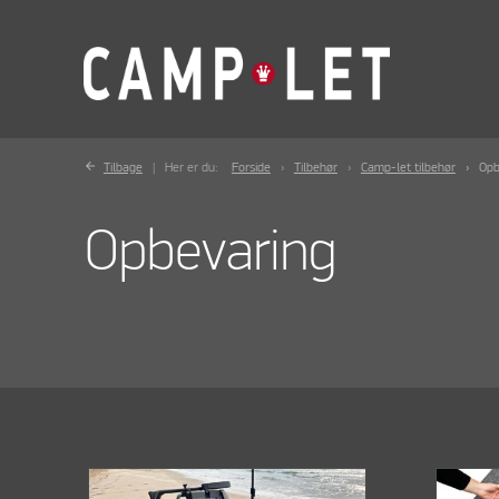
Tilbage
Her er du:
Forside
Tilbehør
Camp-let tilbehør
Opb
Opbevaring