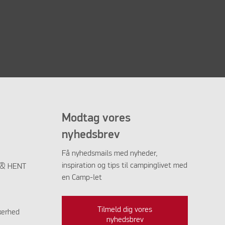
Modtag vores
nyhedsbrev
Få nyhedsmails med nyheder,
inspiration og tips til campinglivet med
K & HENT
en Camp-let
Tilmeld dig vores
kerhed
nyhedsbrev