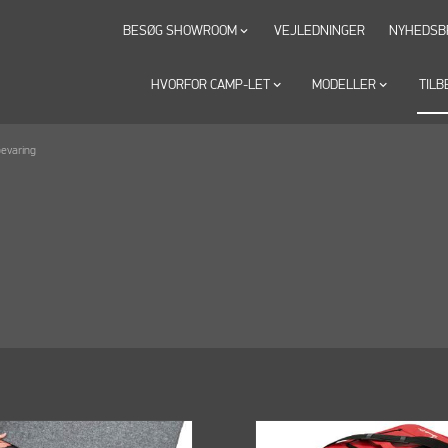
BESØG SHOWROOM
VEJLEDNINGER
NYHEDSB
keyboard_arrow_down
HVORFOR CAMP-LET
keyboard_arrow_down
MODELLER
keyboard_arrow_down
TILB
evaring