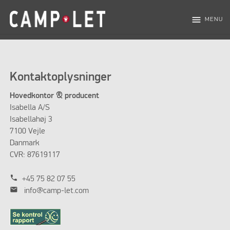
menu
MENU
Kontaktoplysninger
Hovedkontor & producent
Isabella A/S
Isabellahøj 3
7100 Vejle
Danmark
CVR: 87619117
phone
+45 75 82 07 55
mail
info@camp-let.com