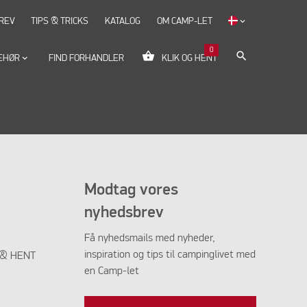
REV
TIPS & TRICKS
KATALOG
OM CAMP-LET
keyboard_arrow_down
0
shopping_basket
search
EHØR
keyboard_arrow_down
FIND FORHANDLER
KLIK OG HENT
Modtag vores
nyhedsbrev
Få nyhedsmails med nyheder,
inspiration og tips til campinglivet med
K & HENT
en Camp-let