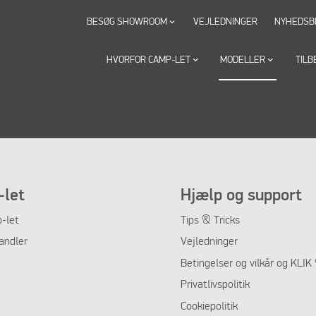
BESØG SHOWROOM
VEJLEDNINGER
NYHEDSB
keyboard_arrow_down
HVORFOR CAMP-LET
keyboard_arrow_down
MODELLER
keyboard_arrow_down
TILB
let
Hjælp og support
-let
Tips & Tricks
andler
Vejledninger
Betingelser og vilkår og KLI
Privatlivspolitik
Cookiepolitik