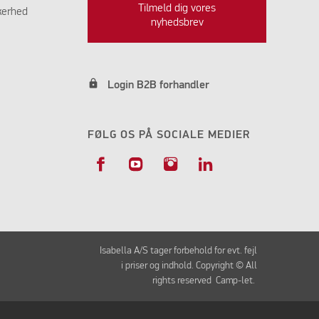
Tilmeld dig vores
kerhed
nyhedsbrev
lock
Login B2B forhandler
FØLG OS PÅ SOCIALE MEDIER
Isabella A/S tager forbehold for evt. fejl
i priser og indhold. Copyright © All
rights reserved Camp-let.