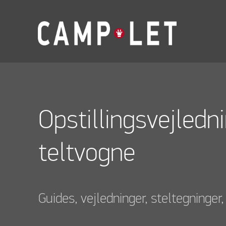
Opstillingsvejledn
teltvogne
Guides, vejledninger, steltegninge