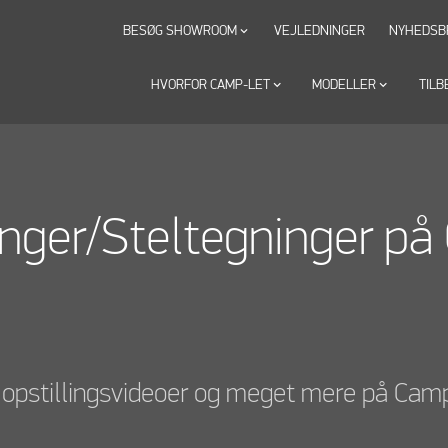
BESØG SHOWROOM
VEJLEDNINGER
NYHEDSB
keyboard_arrow_down
HVORFOR CAMP-LET
keyboard_arrow_down
MODELLER
keyboard_arrow_down
TILB
inger/Steltegninger på
r, opstillingsvideoer og meget mere på Cam