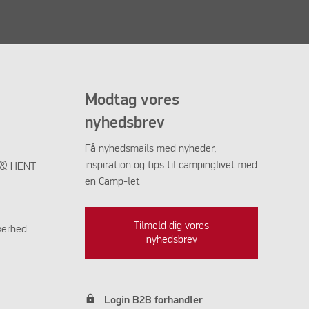
Modtag vores
nyhedsbrev
Få nyhedsmails med nyheder,
inspiration og tips til campinglivet med
K & HENT
en Camp-let
Tilmeld dig vores
kerhed
nyhedsbrev
lock
Login B2B forhandler