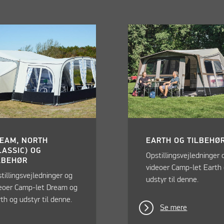
EAM, NORTH
EARTH OG TILBEHØ
LASSIC) OG
Opstillingsvejledninger 
LBEHØR
videoer Camp-let Earth
tillingsvejledninger og
udstyr til denne.
eoer Camp-let Dream og
th og udstyr til denne.
Se mere