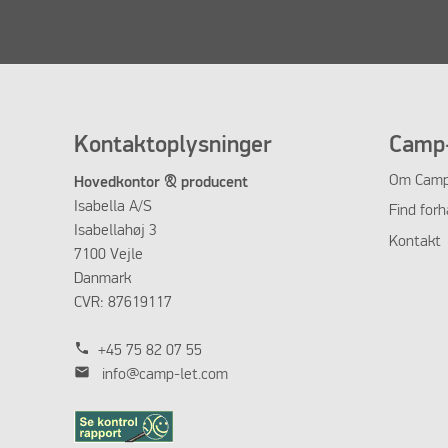
Kontaktoplysninger
Camp-
Om Camp
Hovedkontor & producent
Isabella A/S
Find forh
Isabellahøj 3
Kontakt
7100 Vejle
Danmark
CVR: 87619117
phone
+45 75 82 07 55
mail
info@camp-let.com