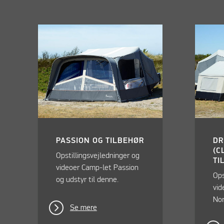
PASSION OG TILBEHØR
DR
(C
Opstillingsvejledninger og
TI
videoer Camp-let Passion
Ops
og udstyr til denne.
vid
Nor
Se mere