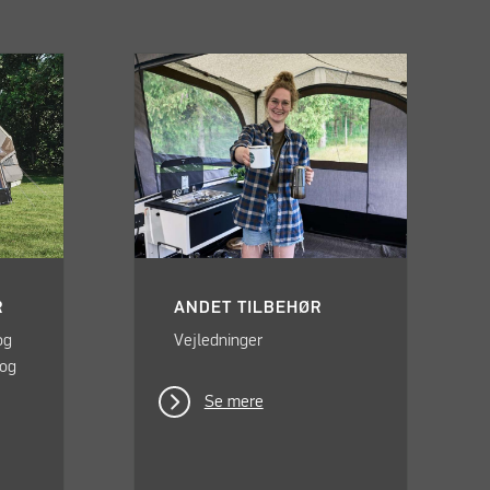
R
ANDET TILBEHØR
og
Vejledninger
 og
Se mere