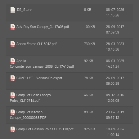
6 KB
06-07-2026
.DS_Store
11:16:26
100 KB
26-09-2017
Adv-Roy Sun Canopy_CLI17403.pdf
07:59:59
730 KB
28-03-2023
Annex Frame CLI18012.pdf
10:46:36
92 KB
06-03-2025
Apollo-
14:31:24
Concorde_sun_canopy_2008_CLI17410.pdf
78 KB
26-09-2017
CAMP-LET - Various Poles.pdf
08:05:39
46 KB
05-12-2016
Camp-let Basic Canopy
12:02:08
Poles_CLI15714.pdf
89 KB
23-04-2015
Camp-let Kitchen
09:37:12
Canopy_900000088.PDF
975 KB
10-09-2024
Camp-Let Passion Poles CLI19110.pdf
11:05:14