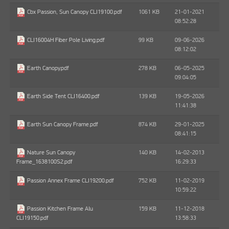
1061 KB
21-01-2021
Cbx Passion, Sun Canopy CLI19100.pdf
08:52:28
99 KB
09-06-2026
CLI16004H Fiber Pole Living.pdf
08:12:02
278 KB
06-05-2025
Earth Canopy.pdf
09:04:05
139 KB
19-05-2026
Earth Side Tent CLI16400.pdf
11:41:38
874 KB
29-01-2025
Earth Sun Canopy Frame.pdf
08:41:15
140 KB
14-02-2013
Nature Sun Canopy
16:29:33
Frame_1638100S2.pdf
752 KB
11-02-2019
Passion Annex Frame CLI19200.pdf
10:59:22
159 KB
11-12-2018
Passion Kitchen Frame Alu
13:58:33
CLI19150.pdf