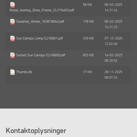
58 KB
06-03-2025
14:31:24
Royal_Awning_Zinox_Frame_CLI174403.pdf
178 KB
06-03-2025
Savanne_Annex_1638100A2.pdf
14:31:23
339 KB
07-12-2020
Sun Canopy Living CLI16001.pdf
12:02:46
853 KB
14-02-2025
Sunset Sun Canopy CLI16600.pdf
08:39:52
17 KB
28-11-2025
Thumbs.db
08:07:24
Kontaktoplysninger