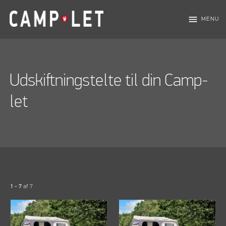
menu
MENU
Udskiftningstelte til din Camp-
let
1 - 7
af
7