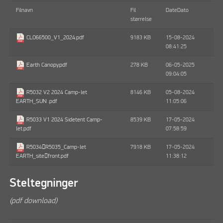
Filnavn
Fil
DateDato
størrelse
9183 KB
15-08-2024
CLO66500_V1_2024.pdf
08:41:25
278 KB
06-05-2025
Earth Canopy.pdf
09:04:05
8146 KB
05-08-2024
R5032 V2 2024 Camp-let
11:05:06
EARTH_SUN .pdf
8539 KB
17-05-2024
R5033 V1 2024 Sidetent Camp-
07:58:59
let.pdf
7918 KB
17-05-2024
R5034R5035_Camp-let
11:38:12
EARTH_sitefront.pdf
Steltegninger
(pdf download)