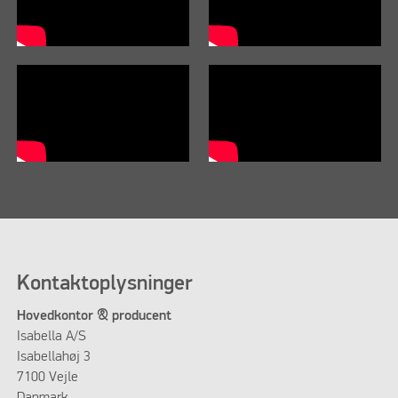
Kontaktoplysninger
Hovedkontor & producent
Isabella A/S
Isabellahøj 3
7100 Vejle
Danmark