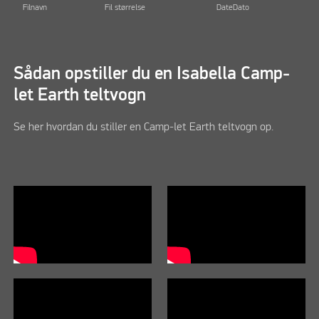
Filnavn
Fil størrelse
DateDato
Sådan opstiller du en Isabella Camp-
let Earth teltvogn
Se her hvordan du stiller en Camp-let Earth teltvogn op.