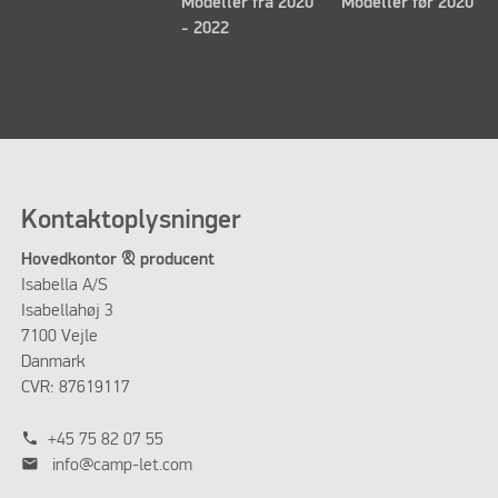
Modeller fra 2020
Modeller før 2020
- 2022
Kontaktoplysninger
Hovedkontor & producent
Isabella A/S
Isabellahøj 3
7100 Vejle
Danmark
CVR: 87619117
phone
+45 75 82 07 55
mail
info@camp-let.com