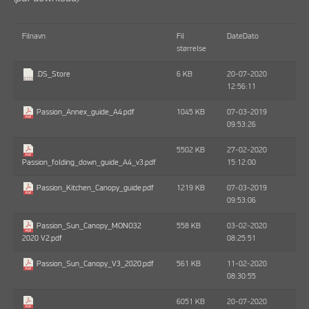
Filnavn
Fil
DateDato
størrelse
6 KB
20-07-2020
.DS_Store
12:56:11
1045 KB
07-03-2019
Passion_Annex_guide_A4.pdf
09:53:26
5502 KB
27-02-2020
15:12:00
Passion_folding_down_guide_A4_v3.pdf
1219 KB
07-03-2019
Passion_Kitchen_Canopy_guide.pdf
09:53:06
558 KB
03-02-2020
Passion_Sun_Canopy_MONO32
08:25:51
2020 V2.pdf
561 KB
11-02-2020
Passion_Sun_Canopy_V3_2020.pdf
08:30:55
6051 KB
20-07-2020