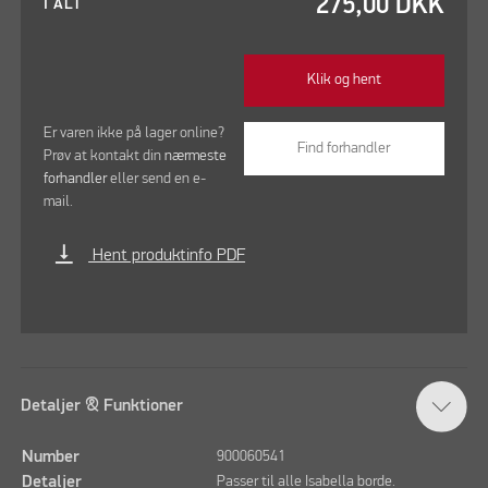
275,00
DKK
I ALT
Klik og hent
Er varen ikke på lager online?
Find forhandler
Prøv at kontakt din
nærmeste
forhandler
eller send en e-
mail.
vertical_align_bottom
Hent produktinfo PDF
Detaljer & Funktioner
Number
900060541
Detaljer
Passer til alle Isabella borde.