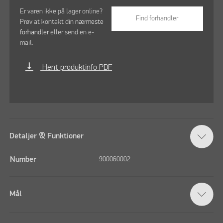
Er varen ikke på lager online?
Find forhandler
Prøv at kontakt din
nærmeste
forhandler
eller send en e-
mail.
vertical_align_bottom
Hent produktinfo PDF
Detaljer & Funktioner
Number
900060002
Mål