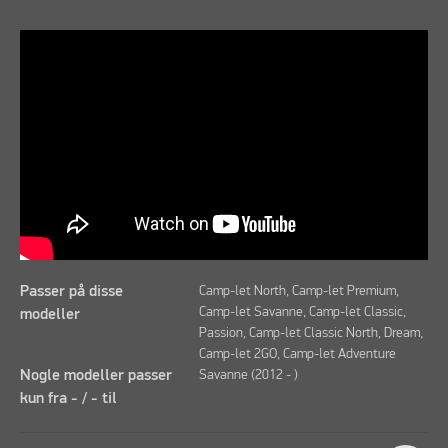
Passer på disse
Camp-let North, Camp-let Premium,
Camp-let Savanne, Camp-let Classic,
modeller
Passion, Camp-let Classic North, Dream,
Camp-let 2GO, Camp-let Adventure
Nogle modeller passer
Savanne (2012 - )
kun fra - / - til