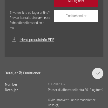
Klik og hent
Er varen ikke på lager online?
Find forhandler
Prøv at kontakt din
nærmeste
forhandler
eller send en e-
mail.
vertical_align_bottom
Hent produktinfo PDF
Detaljer & Funktioner
Number
CLD2012394
Detaljer
Passer til alle modeller fra 2012 og frem)
(Cykelstativer til ældre modeller er
udsolgt)