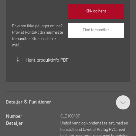
Klik og hent
Er varen ikke på lager online?
Find forhandler
Prøv at kontakt din
nærmeste
forhandler
eller send en e-
mail.
vertical_align_bottom
Hent produktinfo PDF
Detaljer & Funktioner
Number
CLE160407
Detaljer
Undgå vand og kondens i teltet, med en
kunstofbund lavet af Kraftig PVC, med
høj kant, monteres nemt med burrebånd.