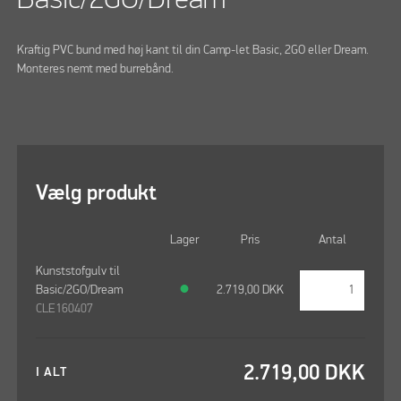
Kraftig PVC bund med høj kant til din Camp-let Basic, 2GO eller Dream.
Monteres nemt med burrebånd.
Vælg produkt
Lager
Pris
Antal
Kunststofgulv til
Basic/2GO/Dream
●
2.719,00
DKK
CLE160407
2.719,00
DKK
I ALT