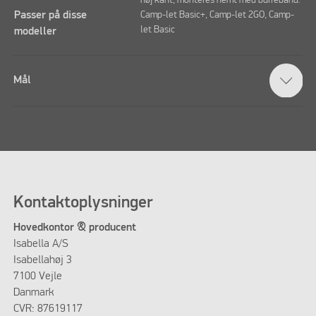
Passer på disse
Camp-let Basic+, Camp-let 2GO, Camp-
let Basic
modeller
Mål
Kontaktoplysninger
Hovedkontor & producent
Isabella A/S
Isabellahøj 3
7100 Vejle
Danmark
CVR: 87619117