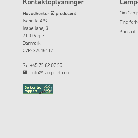
Kontaktoplysninger
Camp-
Om Camp
Hovedkontor & producent
Isabella A/S
Find forh
Isabellahøj 3
Kontakt
7100 Vejle
Danmark
CVR: 87619117
phone
+45 75 82 07 55
mail
info@camp-let.com