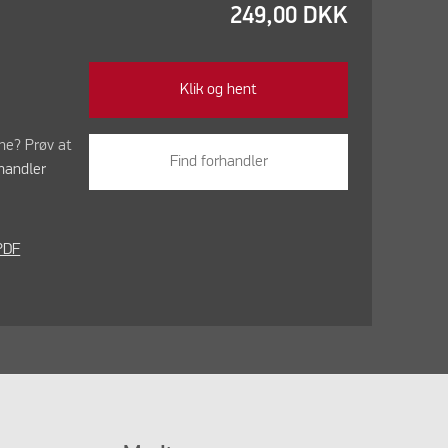
249,00
DKK
Klik og hent
ine? Prøv at
Find forhandler
handler
PDF