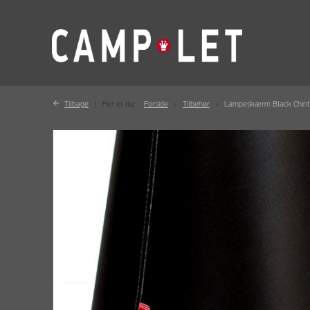
Tilbage
Her er du:
Forside
Tilbehør
Lampeskærm Black Chintz