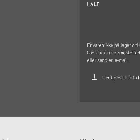
I ALT
Er varen ikke på lager onl
kontakt din
nærmeste for
eller send en e-mail.
vertical_align_bottom
Hent produktinfo 