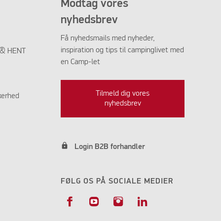
Modtag vores
nyhedsbrev
Få nyhedsmails med nyheder,
inspiration og tips til campinglivet med
K & HENT
en Camp-let
Tilmeld dig vores
kerhed
nyhedsbrev
lock
Login B2B forhandler
FØLG OS PÅ SOCIALE MEDIER