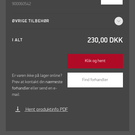
900060542
ØVRIGE TILBEHØR
230,00
DKK
I ALT
Klik og hent
Er varen ikke på lager online?
Find forhandler
Prøv at kontakt din
nærmeste
forhandler
eller send en e-
mail.
vertical_align_bottom
Hent produktinfo PDF