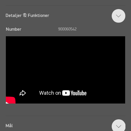
Detaljer & Funktioner
Number
900060542
Mål