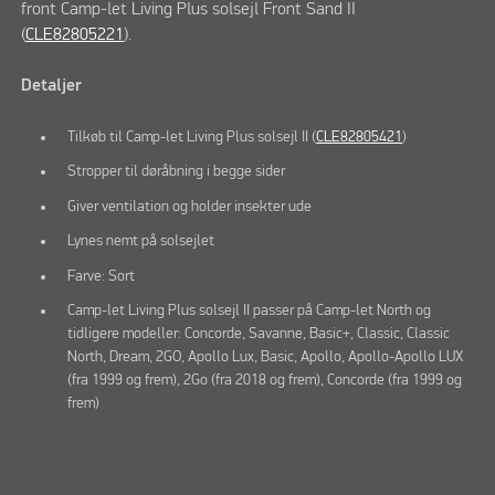
front Camp-let Living Plus solsejl Front Sand II
(
CLE82805221
).
Detaljer
Tilkøb til Camp-let Living Plus solsejl II (
CLE82805421
)
Stropper til døråbning i begge sider
Giver ventilation og holder insekter ude
Lynes nemt på solsejlet
Farve: Sort
Camp-let Living Plus solsejl II passer på Camp-let North og
tidligere modeller: Concorde, Savanne, Basic+, Classic, Classic
North, Dream, 2GO, Apollo Lux, Basic, Apollo, Apollo-Apollo LUX
(fra 1999 og frem), 2Go (fra 2018 og frem), Concorde (fra 1999 og
frem)