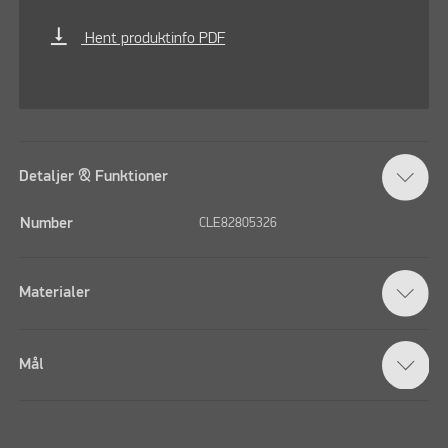
vertical_align_bottom
Hent produktinfo PDF
Detaljer & Funktioner
Number
CLE82805326
Materialer
Mål