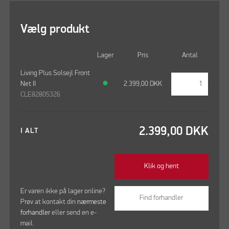
Vælg produkt
Lager
Pris
Antal
Living Plus Solsejl Front
Net II
●
2.399,00
DKK
CLE82805326
2.399,00
DKK
I ALT
Klik og hent
Er varen ikke på lager online?
Find forhandler
Prøv at kontakt din
nærmeste
forhandler
eller send en e-
mail.