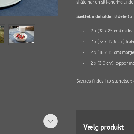
skåle har en silikonering unde
Sættet indeholder 8 dele (til
2 x (32 x 25 cm) midd
2 x (22 x 17,5 cm) fro
2 x (18 x 15 cm) mor
2 x (Ø 8 cm) kopper m
Sættes findes i to størrelser: 
Vælg produkt