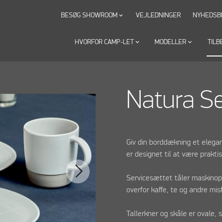
BESØG SHOWROOM
VEJLEDNINGER
NYHEDSB
keyboard_arrow_down
HVORFOR CAMP-LET
keyboard_arrow_down
MODELLER
keyboard_arrow_down
TILB
Natura Se
Giv din borddækning et elega
er designet til at være prakti
Servicesættet tåler maskinopv
overfor kaffe, te og andre mis
Tallerkner og skåle er ovale,