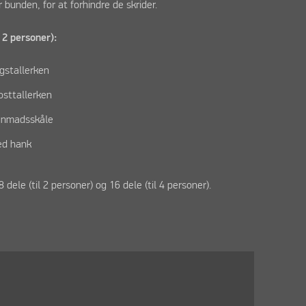
r bunden, for at forhindre de skrider.
 2 personer):
agstallerken
kosttallerken
genmadsskåle
ed hank
8 dele (til 2 personer) og 16 dele (til 4 personer).