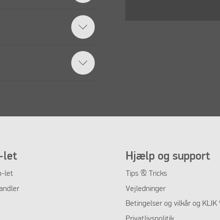
let
Hjælp og support
-let
Tips & Tricks
andler
Vejledninger
Betingelser og vilkår og KLI
Privatlivspolitik