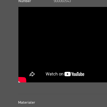
Number
900060543
Materialer