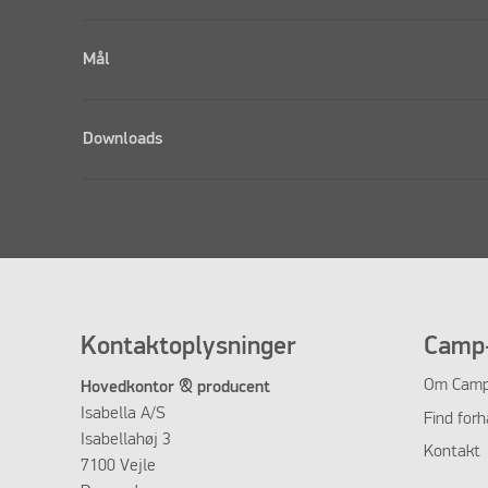
Mål
Downloads
Kontaktoplysninger
Camp-
Om Camp
Hovedkontor & producent
Isabella A/S
Find forh
Isabellahøj 3
Kontakt
7100 Vejle