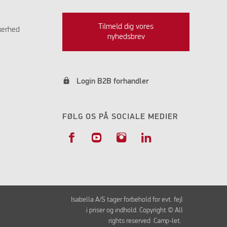
Tilmeld dig vores
kerhed
nyhedsbrev
lock
Login B2B forhandler
FØLG OS PÅ SOCIALE MEDIER
Isabella A/S tager forbehold for evt. fejl
i priser og indhold. Copyright © All
rights reserved Camp-let.