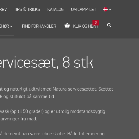
REV
TIPS & TRICKS
KATALOG
OM CAMP-LET
keyboard_arrow_down
0
shopping_basket
search
EHØR
keyboard_arrow_down
FIND FORHANDLER
KLIK OG HENT
rvicesæt, 8 stk
nt og naturligt udtryk med Natura servicesættet. Sættet
sk og stilfuldt på samme tid.
ask (op til 50 grader) og er utrolig modstandsdygtig
farvninger fra mad.
 så de nemt kan være i dine skabe. Både tallerkner og