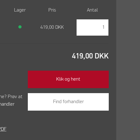
Lager
Pris
Antal
●
419,00
DKK
419,00
DKK
Klik og hent
ine? Prøv at
Find forhandler
handler
PDF