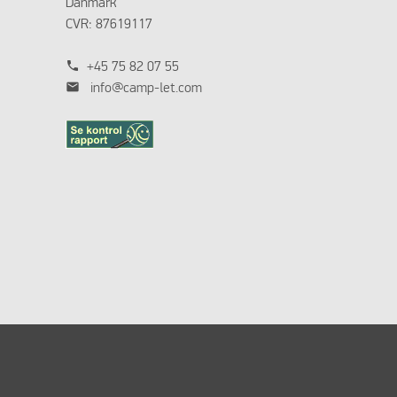
Danmark
CVR: 87619117
phone
+45 75 82 07 55
mail
info@camp-let.com