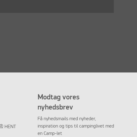
Modtag vores
nyhedsbrev
Få nyhedsmails med nyheder,
inspiration og tips til campinglivet med
K & HENT
en Camp-let