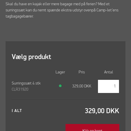
Skal du have en kajak eller mere bagage med på ferien? Med et
surringssæt kan du nemt spænde ekstra udstyr ovenpå Camp-let’ens
tagbagagebærer.
Vælg produkt
Lager
Pris
Antal
Surringssæt 4 stk
●
329,00
DKK
CLR31920
329,00
DKK
I ALT
Klik og hent