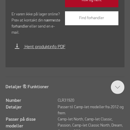
Er varen ikke på lager online?
Find forhandler
Prøv at kontakt din
nærmeste
forhandler
eller send en e-
mail.
vertical_align_bottom
Hent produktinfo PDF
Detaljer & Funktioner
Number
CLR31920
Detaljer
Passer til Camp-let modeller fra 2012 og
frem.
Passer på disse
Camp-let North, Camp-let Classic,
Passion, Camp-let Classic North, Dream,
modeller