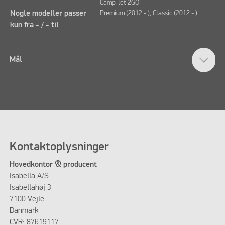
Camp-let 2GO
Nogle modeller passer
Premium (2012 - ), Classic (2012 - )
kun fra - / - til
Mål
Kontaktoplysninger
Hovedkontor & producent
Isabella A/S
Isabellahøj 3
7100 Vejle
Danmark
CVR: 87619117