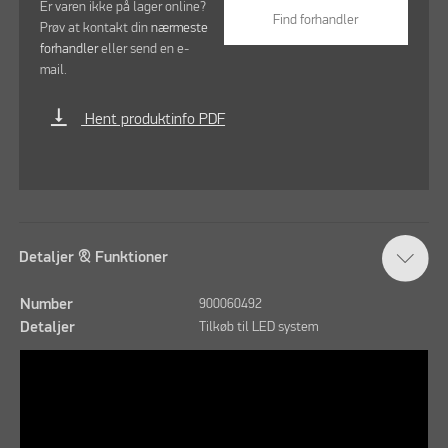
Er varen ikke på lager online?
Find forhandler
Prøv at kontakt din
nærmeste
forhandler
eller send en e-
mail.
vertical_align_bottom
Hent produktinfo PDF
Detaljer & Funktioner
Number
900060492
Detaljer
Tilkøb til LED system