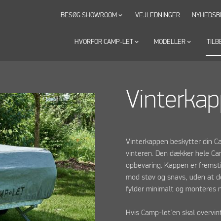
BESØG SHOWROOM
VEJLEDNINGER
NYHEDSB
keyboard_arrow_down
HVORFOR CAMP-LET
keyboard_arrow_down
MODELLER
keyboard_arrow_down
TILB
Vinterka
Vinterkappen beskytter din C
vinteren. Den dækker hele Cam
opbevaring. Kappen er fremsti
mod støv og snavs, uden at d
fylder minimalt og monteres
Hvis Camp-let’en skal overvin