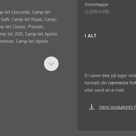
Vinterkappe
CLE0914395
p-let Concorde, Camp-let
Safir, Camp-let Royal, Camp-
p-let Classic, Passion,
amp-let 2GO, Camp-let Apollo
I ALT
venture, Camp-let Apollo
Er varen ikke på lager onl
kontakt din
nærmeste for
eller send en e-mail.
vertical_align_bottom
Hent produktinfo 