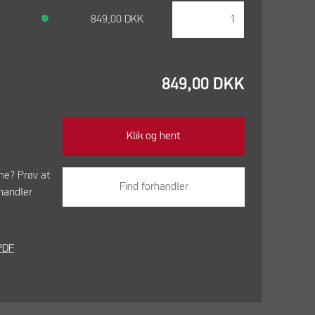
●
849,00
DKK
849,00
DKK
Klik og hent
ine? Prøv at
Find forhandler
handler
PDF