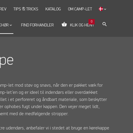
REV
TIPS & TRICKS
KATALOG
OM CAMP-LET
keyboard_arrow_down
0
shopping_basket
search
EHØR
keyboard_arrow_down
FIND FORHANDLER
KLIK OG HENT
ppe
amp-let mod støv og snavs, når den er pakket væk for
p-let’en og er ideel til indendørs eller overdækket
llet i et perforeret og åndbart materiale, som beskytter
er ophobes fugt under kappen. Den vejer meget lidt,
 nemt med de medfølgende stropper.
tre udendørs, anbefaler vi i stedet at bruge en kørekappe