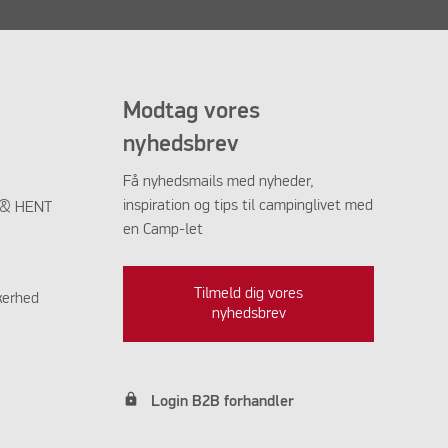
Modtag vores
nyhedsbrev
Få nyhedsmails med nyheder,
inspiration og tips til campinglivet med
K & HENT
en Camp-let
Tilmeld dig vores
kerhed
nyhedsbrev
lock
Login B2B forhandler