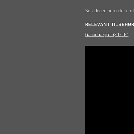
Se videoen herunder om k
RELEVANT TILBEHØR
Gardinhægter (20 stk.)