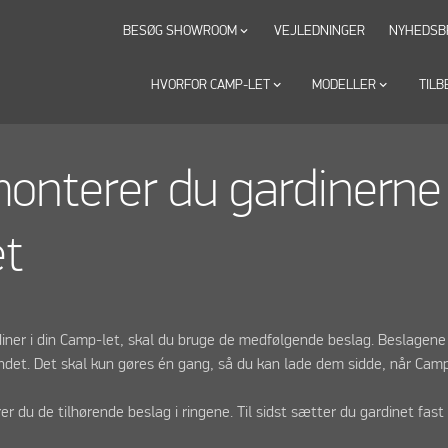
BESØG SHOWROOM
VEJLEDNINGER
NYHEDSB
keyboard_arrow_down
HVORFOR CAMP-LET
keyboard_arrow_down
MODELLER
keyboard_arrow_down
TILB
onterer du gardinerne 
et
diner i din Camp-let, skal du bruge de medfølgende beslag. Beslage
båndet. Det skal kun gøres én gang, så du kan lade dem sidde, når Ca
r du de tilhørende beslag i ringene. Til sidst sætter du gardinet fast