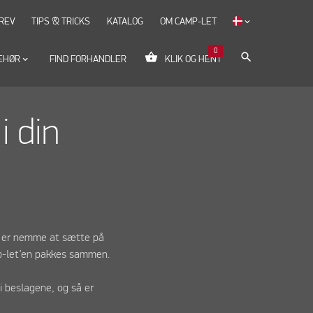
REV
TIPS & TRICKS
KATALOG
OM CAMP-LET
keyboard_arrow_down
0
shopping_basket
search
EHØR
keyboard_arrow_down
FIND FORHANDLER
KLIK OG HENT
i din
ne er nemme at sætte på
mp-let’en pakkes sammen.
 i beslagene, og så er