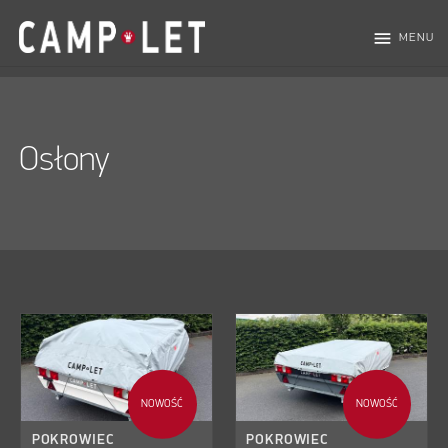
menu
MENU
Osłony
NOWOŚĆ
NOWOŚĆ
POKROWIEC
POKROWIEC