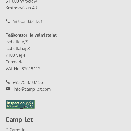
51-009 Wrocław
Krotoszyńska 43
phone
48 603 032 123
Pääkonttori ja valmistajat
Isabella A/S
Isabellahøj 3
7100 Vejle
Denmark
VAT No: 87619117
phone
+45 75 82 07 55
mail
info@camp-let.com
Camp-let
O Camp-let