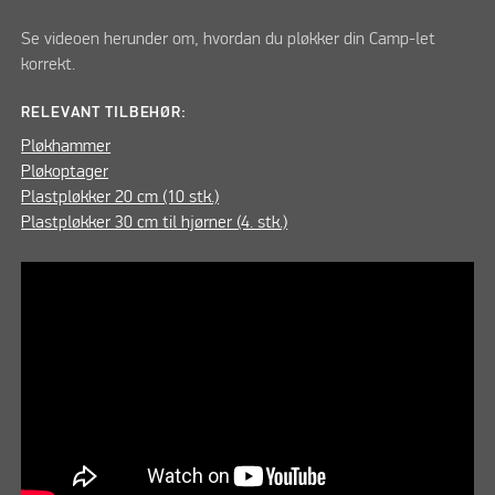
Se videoen herunder om, hvordan du pløkker din Camp-let
korrekt.
RELEVANT TILBEHØR:
Pløkhammer
Pløkoptager
Plastpløkker 20 cm (10 stk.)
Plastpløkker 30 cm til hjørner (4. stk.)